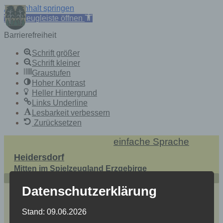
Zum Inhalt springen
Werkzeugleiste öffnen
Barrierefreiheit
Schrift größer
Schrift kleiner
Graustufen
Hoher Kontrast
Heller Hintergrund
Links Underline
Lesbarkeit verbessern
Zurücksetzen
Skip
einfache Sprache
to
Heidersdorf
content
Mitten im Spielzeugland Erzgebirge
Datenschutzerklärung
Stand: 09.06.2026