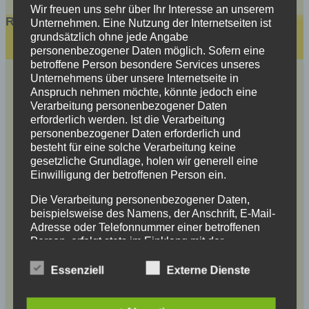
Wir freuen uns sehr über Ihr Interesse an unserem
Register
Unternehmen. Eine Nutzung der Internetseiten ist
grundsätzlich ohne jede Angabe
personenbezogener Daten möglich. Sofern eine
betroffene Person besondere Services unseres
Unternehmens über unsere Internetseite in
Anspruch nehmen möchte, könnte jedoch eine
User Name
*
Verarbeitung personenbezogener Daten
erforderlich werden. Ist die Verarbeitung
personenbezogener Daten erforderlich und
besteht für eine solche Verarbeitung keine
User Email
*
gesetzliche Grundlage, holen wir generell eine
Einwilligung der betroffenen Person ein.
Die Verarbeitung personenbezogener Daten,
Password
beispielsweise des Namens, der Anschrift, E-Mail-
Adresse oder Telefonnummer einer betroffenen
Person, erfolgt stets im Einklang mit der
Datenschutz-Grundverordnung und in
Repeat Password
Übereinstimmung mit den für uns geltenden
Essenziell
Externe Dienste
landesspezifischen Datenschutzbestimmungen.
Mittels dieser Datenschutzerklärung möchte unser