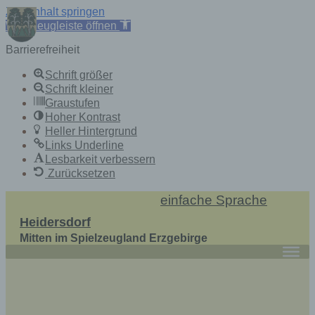
Zum Inhalt springen
Werkzeugleiste öffnen
Barrierefreiheit
Schrift größer
Schrift kleiner
Graustufen
Hoher Kontrast
Heller Hintergrund
Links Underline
Lesbarkeit verbessern
Zurücksetzen
Skip
einfache Sprache
to
Heidersdorf
content
Mitten im Spielzeugland Erzgebirge