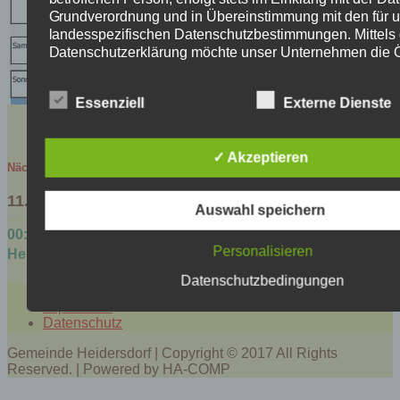
Grundverordnung und in Übereinstimmung mit den für 
landesspezifischen Datenschutzbestimmungen. Mittels 
Datenschutzerklärung möchte unser Unternehmen die Öf
über Art, Umfang und Zweck der von uns erhobenen, g
verarbeiteten personenbezogenen Daten informieren. 
Essenziell
Externe Dienste
betroffene Personen mittels dieser Datenschutzerklärun
ihnen zustehenden Rechte aufgeklärt.
Wir haben als für die Verarbeitung Verantwortlicher zah
✓ Akzeptieren
Nächste Veranstaltungen
technische und organisatorische Maßnahmen umgesetz
möglichst lückenlosen Schutz der über diese Internetse
11.09.2026
verarbeiteten personenbezogenen Daten sicherzustell
Auswahl speichern
können Internetbasierte Datenübertragungen grundsätz
00:00 Uhr:
SAVE the DATE: Heimatfest zu 575 Jahren
Sicherheitslücken aufweisen, sodass ein absoluter Schu
Personalisieren
Heidersdorf
gewährleistet werden kann. Aus diesem Grund steht es 
betroffenen Person frei, personenbezogene Daten auch
Datenschutzbedingungen
Kontakt
alternativen Wegen, beispielsweise telefonisch, an uns
Impressum
übermitteln.
Datenschutz
Begriffsbestimmungen
Gemeinde Heidersdorf | Copyright © 2017 All Rights
Reserved. | Powered by HA-COMP
Die Datenschutzerklärung beruht auf den Begrifflichkeit
den Europäischen Richtlinien- und Verordnungsgeber 