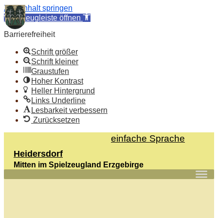
Zum Inhalt springen
Werkzeugleiste öffnen
Barrierefreiheit
Schrift größer
Schrift kleiner
Graustufen
Hoher Kontrast
Heller Hintergrund
Links Underline
Lesbarkeit verbessern
Zurücksetzen
Skip
einfache Sprache
to
Heidersdorf
content
Mitten im Spielzeugland Erzgebirge