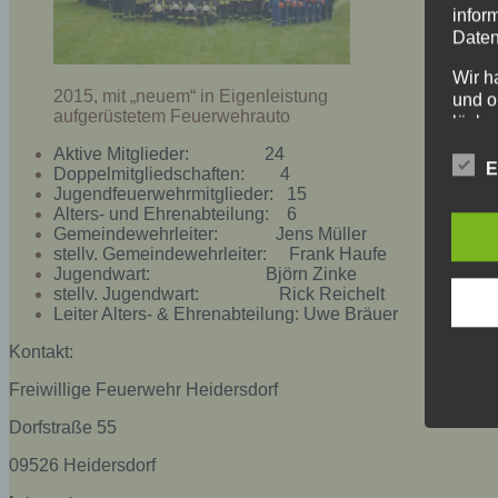
infor
Daten
Wir h
2015, mit „neuem“ in Eigenleistung
und o
aufgerüstetem Feuerwehrauto
lücke
perso
Aktive Mitglieder: 24
Inter
E
Doppelmitgliedschaften: 4
aufwe
Jugendfeuerwehrmitglieder: 15
Aus d
Alters- und Ehrenabteilung: 6
perso
Gemeindewehrleiter: Jens Müller
stellv. Gemeindewehrleiter: Frank Haufe
telef
Jugendwart: Björn Zinke
Begr
stellv. Jugendwart: Rick Reichelt
Leiter Alters- & Ehrenabteilung: Uwe Bräuer
Die D
Kontakt:
Europ
Daten
Freiwillige Feuerwehr Heidersdorf
Daten
Kunde
Dorfstraße 55
dies 
09526 Heidersdorf
Begrif