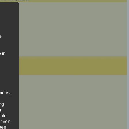
e
 in
mens,
ng
en
chte
r von
ten