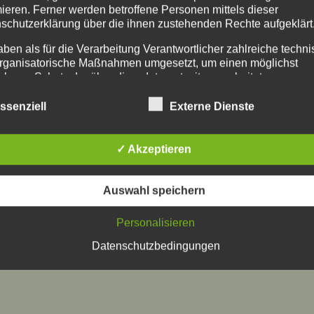
mieren. Ferner werden betroffene Personen mittels dieser
schutzerklärung über die ihnen zustehenden Rechte aufgeklärt
aben als für die Verarbeitung Verantwortlicher zahlreiche techn
rganisatorische Maßnahmen umgesetzt, um einen möglichst
nlosen Schutz der über diese Internetseite verarbeiteten
nenbezogenen Daten sicherzustellen. Dennoch können
netbasierte Datenübertragungen grundsätzlich Sicherheitslücke
ssenziell
Externe Dienste
isen, sodass ein absoluter Schutz nicht gewährleistet werden k
iesem Grund steht es jeder betroffenen Person frei,
nenbezogene Daten auch auf alternativen Wegen, beispielswe
✓ Akzeptieren
onisch, an uns zu übermitteln.
iffsbestimmungen
Auswahl speichern
atenschutzerklärung beruht auf den Begrifflichkeiten, die durch
Personalisieren
äischen Richtlinien- und Verordnungsgeber beim Erlass der
schutz-Grundverordnung (DS-GVO) verwendet wurden. Unser
Datenschutzbedingungen
schutzerklärung soll sowohl für die Öffentlichkeit als auch für u
n und Geschäftspartner einfach lesbar und verständlich sein.
zu gewährleisten, möchten wir vorab die verwendeten
flichkeiten erläutern.