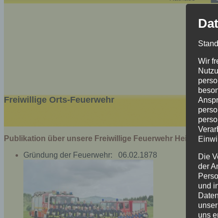
Dat
Stand
Wir f
Nutzu
perso
beson
Freiwillige Orts-Feuerwehr
Anspr
perso
perso
Verar
Publikation über unsere Freiwillige Feuerwehr Heidersdor
Einwi
Gründung der Feuerwehr: 06.02.1878
Die V
der A
Perso
und i
Daten
unser
uns e