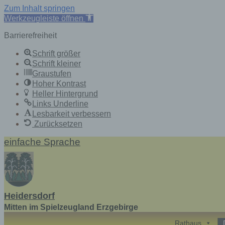
Zum Inhalt springen
Werkzeugleiste öffnen
Barrierefreiheit
Schrift größer
Schrift kleiner
Graustufen
Hoher Kontrast
Heller Hintergrund
Links Underline
Lesbarkeit verbessern
Zurücksetzen
Skip
einfache Sprache
to
content
Heidersdorf
Mitten im Spielzeugland Erzgebirge
Rathaus