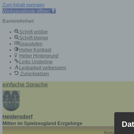
Zum Inhalt springen
Werkzeugleiste öffnen
Barrierefreiheit
Schrift größer
Schrift kleiner
Graustufen
Hoher Kontrast
Heller Hintergrund
Links Underline
Lesbarkeit verbessern
Zurücksetzen
Skip
einfache Sprache
to
content
Heidersdorf
Dat
Mitten im Spielzeugland Erzgebirge
Rathaus