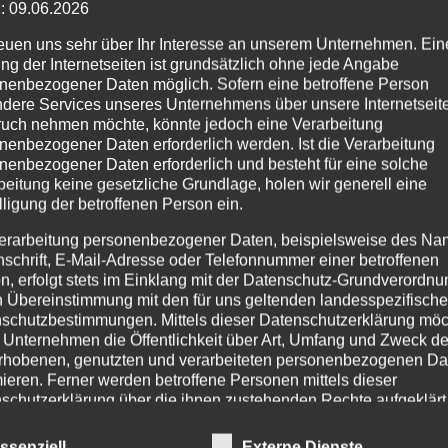
: 09.06.2026
reuen uns sehr über Ihr Interesse an unserem Unternehmen. Ein
ng der Internetseiten ist grundsätzlich ohne jede Angabe
nenbezogener Daten möglich. Sofern eine betroffene Person
dere Services unseres Unternehmens über unsere Internetseite
uch nehmen möchte, könnte jedoch eine Verarbeitung
nenbezogener Daten erforderlich werden. Ist die Verarbeitung
nenbezogener Daten erforderlich und besteht für eine solche
beitung keine gesetzliche Grundlage, holen wir generell eine
lligung der betroffenen Person ein.
erarbeitung personenbezogener Daten, beispielsweise des Na
nschrift, E-Mail-Adresse oder Telefonnummer einer betroffenen
n, erfolgt stets im Einklang mit der Datenschutz-Grundverordnu
 und organisieren den Skilift und die Loipen in und um Heidersd
n Übereinstimmung mit den für uns geltenden landesspezifisch
schutzbestimmungen. Mittels dieser Datenschutzerklärung mö
 Unternehmen die Öffentlichkeit über Art, Umfang und Zweck de
rhobenen, genutzten und verarbeiteten personenbezogenen Da
mieren. Ferner werden betroffene Personen mittels dieser
schutzerklärung über die ihnen zustehenden Rechte aufgeklärt
Uhr nutzbar.
aben als für die Verarbeitung Verantwortlicher zahlreiche techn
ssenziell
Externe Dienste