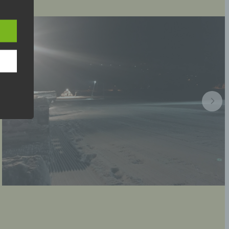
n
ann.
ise
 den
e
nsere
 Um