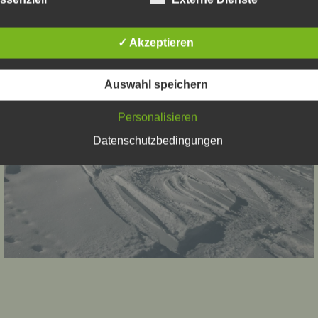
ltnisse.
rganisatorische Maßnahmen umgesetzt, um einen möglichst
nlosen Schutz der über diese Internetseite verarbeiteten
nenbezogenen Daten sicherzustellen. Dennoch können
✓ Akzeptieren
netbasierte Datenübertragungen grundsätzlich Sicherheitslücke
isen, sodass ein absoluter Schutz nicht gewährleistet werden k
iesem Grund steht es jeder betroffenen Person frei,
Auswahl speichern
nenbezogene Daten auch auf alternativen Wegen, beispielswe
onisch, an uns zu übermitteln.
Personalisieren
iffsbestimmungen
Datenschutzbedingungen
atenschutzerklärung beruht auf den Begrifflichkeiten, die durch
äischen Richtlinien- und Verordnungsgeber beim Erlass der
schutz-Grundverordnung (DS-GVO) verwendet wurden. Unser
schutzerklärung soll sowohl für die Öffentlichkeit als auch für u
n und Geschäftspartner einfach lesbar und verständlich sein.
zu gewährleisten, möchten wir vorab die verwendeten
flichkeiten erläutern.
erwenden in dieser Datenschutzerklärung unter anderem die
nden Begriffe:
a) personenbezogene Daten