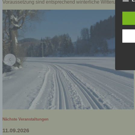
Voraussetzung sind entsprechend winterliche Witterungsverhä
und o
lücke
perso
Inter
aufwe
Aus d
perso
telef
Begr
Die D
Europ
Daten
Daten
Kunde
dies 
Begrif
Wir v
folge
Nächste Veranstaltungen
11.09.2026