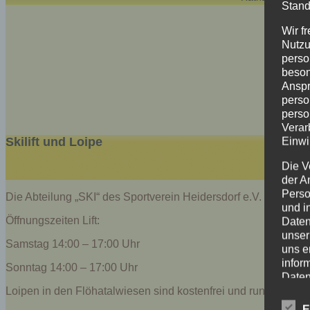
Stand
Wir f
Nutzu
perso
beson
Anspr
perso
perso
Verar
Einwi
Skilift und Loipe
Die V
der A
Perso
Die Abteilung „SKI“ des Sportverein Heidersdorf e.V. betreuen
und i
Öffnungszeiten Lift:
Daten
unser
Samstag 14:00 – 17:00 Uhr
uns e
infor
Sonntag 14:00 – 17:00 Uhr
Daten
Loipen in den Flöhatalwiesen sind kostenfrei und rund um die 
Wir h
E