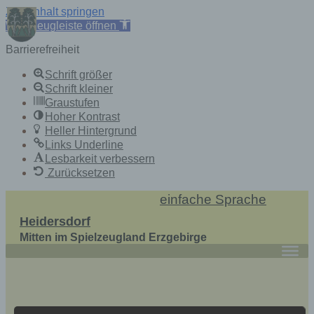
Zum Inhalt springen
Werkzeugleiste öffnen
Barrierefreiheit
Schrift größer
Schrift kleiner
Graustufen
Hoher Kontrast
Heller Hintergrund
Links Underline
Lesbarkeit verbessern
Zurücksetzen
Skip
einfache Sprache
to
Heidersdorf
content
Mitten im Spielzeugland Erzgebirge