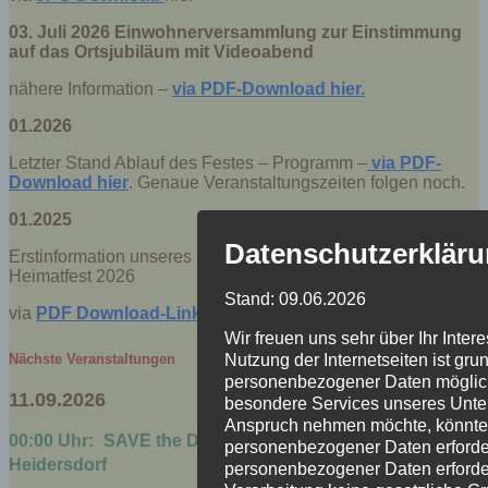
03. Juli 2026 Einwohnerversammlung zur Einstimmung
auf das Ortsjubiläum mit Videoabend
nähere Information –
via PDF-Download hier.
01.2026
Letzter Stand Ablauf des Festes – Programm –
via PDF-
Download hier
. Genaue Veranstaltungszeiten folgen noch.
01.2025
Datenschutzerklär
Erstinformation unseres Bürgermeisters und Aufruf zum
Heimatfest 2026
Stand: 09.06.2026
via
PDF Download-Link hier.
Wir freuen uns sehr über Ihr Int
Nutzung der Internetseiten ist gr
Nächste Veranstaltungen
personenbezogener Daten möglich
11.09.2026
besondere Services unseres Unter
Anspruch nehmen möchte, könnte 
00:00 Uhr:
SAVE the DATE: Heimatfest zu 575 Jahren
personenbezogener Daten erforderl
Heidersdorf
personenbezogener Daten erforderl