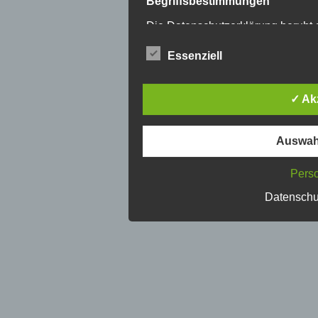
Begriffsbestimmungen
Die Datenschutzerklärung beruht a
Europäischen Richtlinien- und Ve
Datenschutz-Grundverordnung (D
Essenziell
Datenschutzerklärung soll sowohl f
Kunden und Geschäftspartner einf
dies zu gewährleisten, möchten w
✓ Ak
Begrifflichkeiten erläutern.
Wir verwenden in dieser Datensch
Auswah
folgenden Begriffe:
Perso
a) personenbezogene Da
Datenschu
Personenbezogene Daten sind
identifizierte oder identifiz
„betroffene Person") beziehen
Person angesehen, die direkt
Zuordnung zu einer Kennun
Kennnummer, zu Standortdat
einem oder mehreren besond
physischen, physiologischen
wirtschaftlichen, kulturellen 