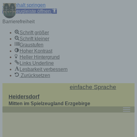
Zum Inhalt springen
Werkzeugleiste öffnen
Barrierefreiheit
Schrift größer
Schrift kleiner
Graustufen
Hoher Kontrast
Heller Hintergrund
Links Underline
Lesbarkeit verbessern
Zurücksetzen
Skip
einfache Sprache
to
Heidersdorf
content
Mitten im Spielzeugland Erzgebirge