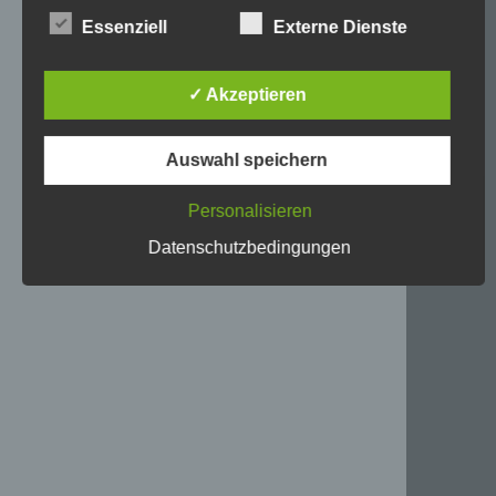
Kunden und Geschäftspartner einfach lesbar und
Essenziell
Externe Dienste
verständlich sein. Um dies zu gewährleisten,
möchten wir vorab die verwendeten
Begrifflichkeiten erläutern.
✓ Akzeptieren
Wir verwenden in dieser Datenschutzerklärung
unter anderem die folgenden Begriffe:
Auswahl speichern
a) personenbezogene Daten
Personalisieren
Personenbezogene Daten sind alle
Informationen, die sich auf eine identifizierte
Datenschutzbedingungen
oder identifizierbare natürliche Person (im
Folgenden „betroffene Person") beziehen. Als
identifizierbar wird eine natürliche Person
angesehen, die direkt oder indirekt,
insbesondere mittels Zuordnung zu einer
Kennung wie einem Namen, zu einer
Kennnummer, zu Standortdaten, zu einer
Online-Kennung oder zu einem oder
mehreren besonderen Merkmalen, die
Ausdruck der physischen, physiologischen,
genetischen, psychischen, wirtschaftlichen,