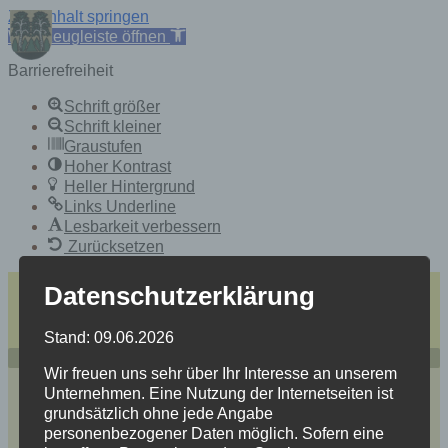
Zum Inhalt springen
Werkzeugleiste öffnen
Barrierefreiheit
Schrift größer
Schrift kleiner
Graustufen
Hoher Kontrast
Heller Hintergrund
Links Underline
Lesbarkeit verbessern
Zurücksetzen
Skip
einfache Sprache
Datenschutzerklärung
to
Heidersdorf
content
Stand: 09.06.2026
Mitten im Spielzeugland Erzgebirge
Wir freuen uns sehr über Ihr Interesse an unserem
Unternehmen. Eine Nutzung der Internetseiten ist
grundsätzlich ohne jede Angabe
personenbezogener Daten möglich. Sofern eine