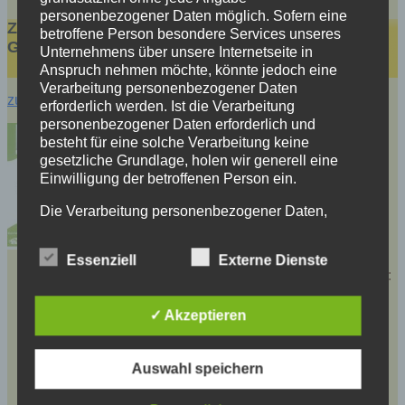
personenbezogener Daten möglich. Sofern eine
ZAS informiert: Öffnungszeiten der
betroffene Person besondere Services unseres
Grünschnittplätze 2026
Unternehmens über unsere Internetseite in
Anspruch nehmen möchte, könnte jedoch eine
Verarbeitung personenbezogener Daten
zurück
erforderlich werden. Ist die Verarbeitung
personenbezogener Daten erforderlich und
besteht für eine solche Verarbeitung keine
gesetzliche Grundlage, holen wir generell eine
Einwilligung der betroffenen Person ein.
Die Verarbeitung personenbezogener Daten,
beispielsweise des Namens, der Anschrift, E-Mail-
Adresse oder Telefonnummer einer betroffenen
Essenziell
Externe Dienste
Person, erfolgt stets im Einklang mit der
Grünschnittannahmeplätze in der näheren Umgebung:
Datenschutz-Grundverordnung und in
hier
über diesen LINK
Übereinstimmung mit den für uns geltenden
Öffnungszeiten Annahmeplatz Kurort Seiffen –
✓ Akzeptieren
landesspezifischen Datenschutzbestimmungen.
Wettinhöhe hier
via JPEG-Datei
Mittels dieser Datenschutzerklärung möchte unser
Hinweise zur Grünschnittannahme – Preise hier
via
Unternehmen die Öffentlichkeit über Art, Umfang
JPEG-Datei
Auswahl speichern
Beispiele Annahme von Grünschnitt hier
via JPEG-
und Zweck der von uns erhobenen, genutzten und
Datei
verarbeiteten personenbezogenen Daten