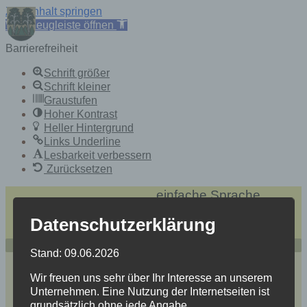
Zum Inhalt springen
Werkzeugleiste öffnen
Barrierefreiheit
Schrift größer
Schrift kleiner
Graustufen
Hoher Kontrast
Heller Hintergrund
Links Underline
Lesbarkeit verbessern
Zurücksetzen
Skip
einfache Sprache
to
Heidersdorf
content
Datenschutzerklärung
Mitten im Spielzeugland Erzgebirge
Stand: 09.06.2026
Wir freuen uns sehr über Ihr Interesse an unserem
Unternehmen. Eine Nutzung der Internetseiten ist
grundsätzlich ohne jede Angabe