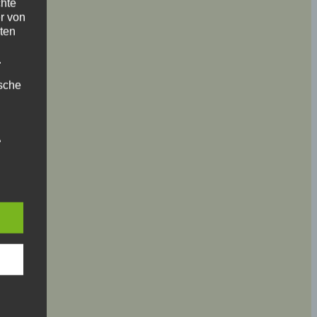
chte
r von
ten
.
ische
n
ann.
ise
 den
e
nsere
 Um