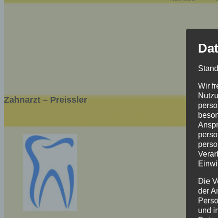
Dat
Stand
Wir f
Nutzu
Zahnarzt – Preissler
perso
beson
Anspr
perso
perso
Verar
Einwi
Die V
der A
Perso
und i