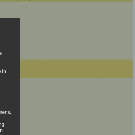
e
 in
mens,
ng
en