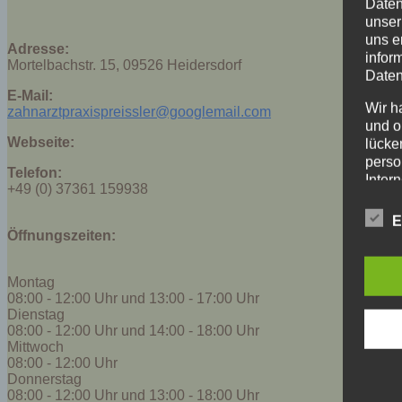
Daten
unser
uns e
Adresse:
infor
Mortelbachstr. 15, 09526 Heidersdorf
Daten
E-Mail:
Wir h
zahnarztpraxispreissler@googlemail.com
und o
Webseite:
lücke
perso
Telefon:
Inter
+49 (0) 37361 159938
aufwe
Aus d
E
perso
Öffnungszeiten:
telef
Montag
Begr
08:00 - 12:00 Uhr und 13:00 - 17:00 Uhr
Die D
Dienstag
08:00 - 12:00 Uhr und 14:00 - 18:00 Uhr
Europ
Mittwoch
Daten
08:00 - 12:00 Uhr
Daten
Donnerstag
Kunde
08:00 - 12:00 Uhr und 13:00 - 18:00 Uhr