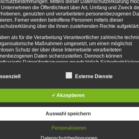
schutzbestimmungen. Mittels dieser Datenschutzerklärung mö
 Unternehmen die Öffentlichkeit über Art, Umfang und Zweck de
rhobenen, genutzten und verarbeiteten personenbezogenen Da
mieren. Ferner werden betroffene Personen mittels dieser
schutzerklärung über die ihnen zustehenden Rechte aufgeklärt
aben als für die Verarbeitung Verantwortlicher zahlreiche techn
rganisatorische Maßnahmen umgesetzt, um einen möglichst
nlosen Schutz der über diese Internetseite verarbeiteten
nenbezogenen Daten sicherzustellen. Dennoch können
netbasierte Datenübertragungen grundsätzlich Sicherheitslücke
isen, sodass ein absoluter Schutz nicht gewährleistet werden k
iesem Grund steht es jeder betroffenen Person frei,
ssenziell
Externe Dienste
nenbezogene Daten auch auf alternativen Wegen, beispielswe
onisch, an uns zu übermitteln.
✓ Akzeptieren
iffsbestimmungen
atenschutzerklärung beruht auf den Begrifflichkeiten, die durch
Auswahl speichern
äischen Richtlinien- und Verordnungsgeber beim Erlass der
schutz-Grundverordnung (DS-GVO) verwendet wurden. Unser
schutzerklärung soll sowohl für die Öffentlichkeit als auch für u
Personalisieren
n und Geschäftspartner einfach lesbar und verständlich sein.
Datenschutzbedingungen