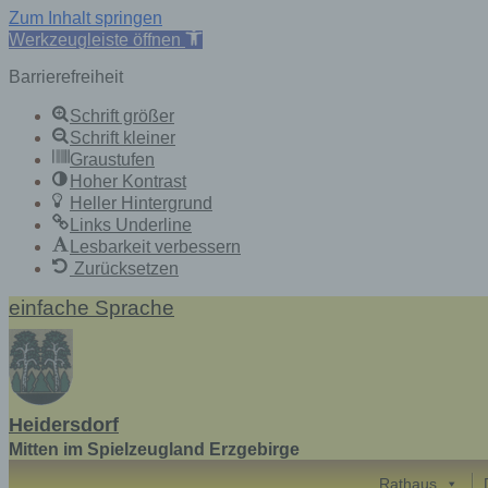
Zum Inhalt springen
Werkzeugleiste öffnen
Barrierefreiheit
Schrift größer
Schrift kleiner
Graustufen
Hoher Kontrast
Heller Hintergrund
Links Underline
Lesbarkeit verbessern
Zurücksetzen
Skip
einfache Sprache
to
content
Heidersdorf
Mitten im Spielzeugland Erzgebirge
Rathaus