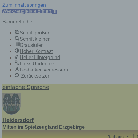
Zum Inhalt springen
Werkzeugleiste öffnen
Barrierefreiheit
Schrift größer
Schrift kleiner
Graustufen
Hoher Kontrast
Heller Hintergrund
Links Underline
Lesbarkeit verbessern
Zurücksetzen
Skip
einfache Sprache
to
content
Heidersdorf
Mitten im Spielzeugland Erzgebirge
Rathaus