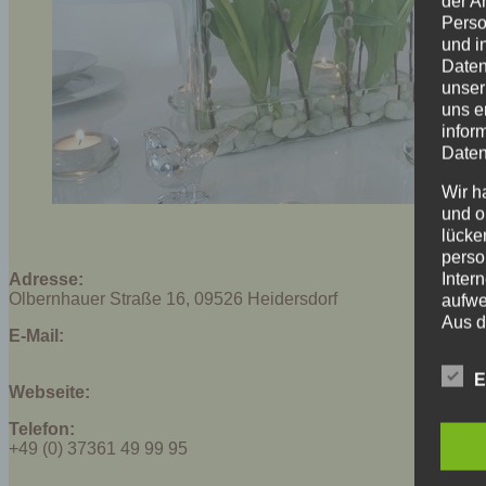
der A
Perso
und i
Daten
unser
uns e
infor
Daten
Wir h
und o
lücke
perso
Inter
Adresse:
Olbernhauer Straße 16, 09526 Heidersdorf
aufwe
Aus d
E-Mail:
perso
telef
E
Webseite:
Begr
Telefon:
Die D
+49 (0) 37361 49 99 95
Europ
Daten