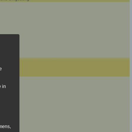
e
 in
mens,