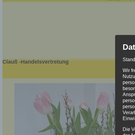
Dat
Stand
Clauß -Handelsvertretung
Wir f
Nutzu
perso
beson
Anspr
perso
perso
Verar
Einwi
Die V