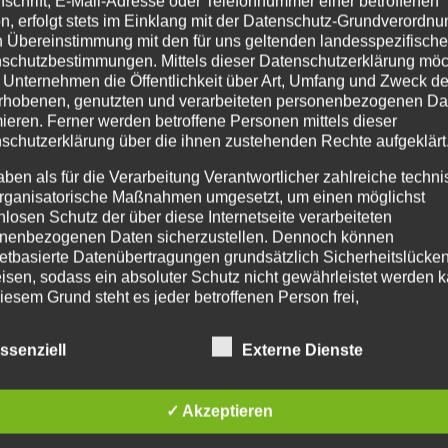
nschrift, E-Mail-Adresse oder Telefonnummer einer betroffenen
n, erfolgt stets im Einklang mit der Datenschutz-Grundverordnu
n Übereinstimmung mit den für uns geltenden landesspezifisch
schutzbestimmungen. Mittels dieser Datenschutzerklärung mö
 Unternehmen die Öffentlichkeit über Art, Umfang und Zweck de
rhobenen, genutzten und verarbeiteten personenbezogenen Da
mieren. Ferner werden betroffene Personen mittels dieser
schutzerklärung über die ihnen zustehenden Rechte aufgeklärt
aben als für die Verarbeitung Verantwortlicher zahlreiche techn
rganisatorische Maßnahmen umgesetzt, um einen möglichst
nlosen Schutz der über diese Internetseite verarbeiteten
nenbezogenen Daten sicherzustellen. Dennoch können
netbasierte Datenübertragungen grundsätzlich Sicherheitslücke
isen, sodass ein absoluter Schutz nicht gewährleistet werden k
iesem Grund steht es jeder betroffenen Person frei,
nenbezogene Daten auch auf alternativen Wegen, beispielswe
onisch, an uns zu übermitteln.
ssenziell
Externe Dienste
iffsbestimmungen
atenschutzerklärung beruht auf den Begrifflichkeiten, die durch
✓ Akzeptieren
äischen Richtlinien- und Verordnungsgeber beim Erlass der
schutz-Grundverordnung (DS-GVO) verwendet wurden. Unser