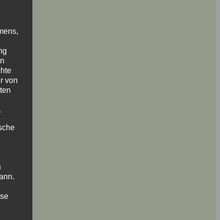
mens,
ng
en
chte
r von
ten
.
ische
n
ann.
ise