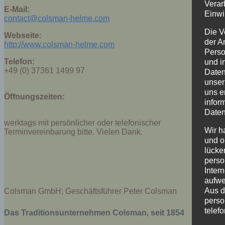
Verar
E-Mail:
Einwi
contact@colsman-helme.com
Die V
Webseite:
der A
http://www.colsman-helme.com
Perso
Telefon:
und i
+49 (0) 37361 1499 97
Daten
unser
uns e
Öffnungszeiten:
infor
Daten
werktags mit persönlicher oder telefonischer
Wir h
Terminvereinbarung bitte. Vielen Dank.
und o
lücke
perso
Inter
aufwe
Aus d
Colsman GmbH; Geschäftsführer Peter Colsman
perso
telef
Das Traditionsunternehmen Colsman, seit 1854