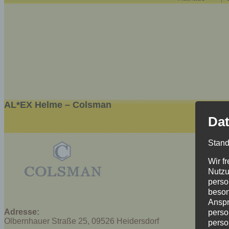
AL*EX Helme – Colsman
Dat
Stand
Wir f
Nutzu
perso
beson
Anspr
Adresse:
perso
Olbernhauer Straße 25, 09526 Heidersdorf
perso