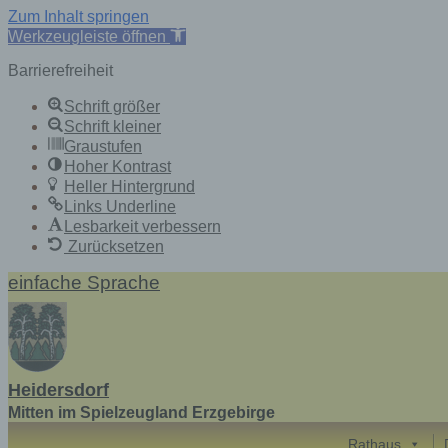
Zum Inhalt springen
Werkzeugleiste öffnen
Barrierefreiheit
Schrift größer
Schrift kleiner
Graustufen
Hoher Kontrast
Heller Hintergrund
Links Underline
Lesbarkeit verbessern
Zurücksetzen
Skip
einfache Sprache
to
content
Heidersdorf
Mitten im Spielzeugland Erzgebirge
Rathaus