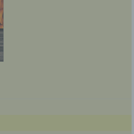
 die
hren
en,
die
oder
tung.
er
ung