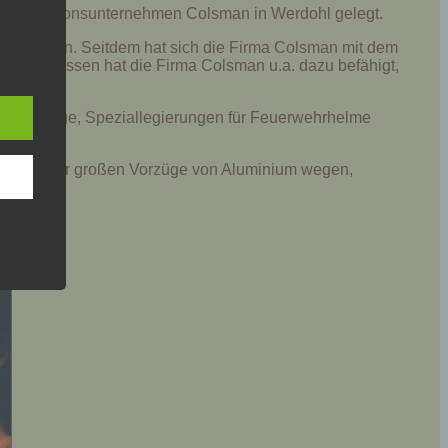
das Traditionsunternehmen Colsman in Werdohl gelegt.
 den
tzt werden. Seitdem hat sich die Firma Colsman mit dem
 Dieses Wissen hat die Firma Colsman u.a. dazu befähigt,
e
nsere
in der Lage, Speziallegierungen für Feuerwehrhelme
 Um
Colsman, der großen Vorzüge von Aluminium wegen,
eine
den
rliche
s
 zu
r
lichen