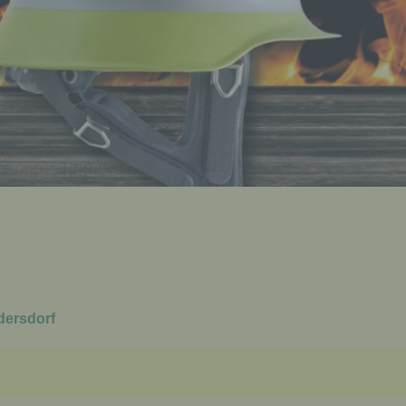
Person sind, identifiziert werden kann.
b) betroffene Person
Betroffene Person ist jede identifizierte oder identifizierbare
natürliche Person, deren personenbezogene Daten von dem für
Verarbeitung Verantwortlichen verarbeitet werden.
c) Verarbeitung
Verarbeitung ist jeder mit oder ohne Hilfe automatisierter Verfa
ausgeführte Vorgang oder jede solche Vorgangsreihe im
Zusammenhang mit personenbezogenen Daten wie das Erheb
das Erfassen, die Organisation, das Ordnen, die Speicherung, 
Anpassung oder Veränderung, das Auslesen, das Abfragen, die
Verwendung, die Offenlegung durch Übermittlung, Verbreitung 
eine andere Form der Bereitstellung, den Abgleich oder die
Verknüpfung, die Einschränkung, das Löschen oder die Vernich
dersdorf
d) Einschränkung der Verarbeitung
Einschränkung der Verarbeitung ist die Markierung gespeichert
personenbezogener Daten mit dem Ziel, ihre künftige Verarbeit