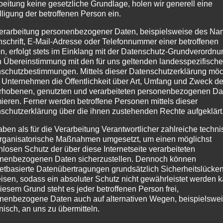
beitung keine gesetzliche Grundlage, holen wir generell eine
lligung der betroffenen Person ein.
erarbeitung personenbezogener Daten, beispielsweise des Na
nschrift, E-Mail-Adresse oder Telefonnummer einer betroffenen
n, erfolgt stets im Einklang mit der Datenschutz-Grundverordnu
n Übereinstimmung mit den für uns geltenden landesspezifisch
schutzbestimmungen. Mittels dieser Datenschutzerklärung mö
 Unternehmen die Öffentlichkeit über Art, Umfang und Zweck de
rhobenen, genutzten und verarbeiteten personenbezogenen Da
mieren. Ferner werden betroffene Personen mittels dieser
schutzerklärung über die ihnen zustehenden Rechte aufgeklärt
aben als für die Verarbeitung Verantwortlicher zahlreiche techn
rganisatorische Maßnahmen umgesetzt, um einen möglichst
nlosen Schutz der über diese Internetseite verarbeiteten
nenbezogenen Daten sicherzustellen. Dennoch können
netbasierte Datenübertragungen grundsätzlich Sicherheitslücke
isen, sodass ein absoluter Schutz nicht gewährleistet werden k
iesem Grund steht es jeder betroffenen Person frei,
nenbezogene Daten auch auf alternativen Wegen, beispielswe
onisch, an uns zu übermitteln.