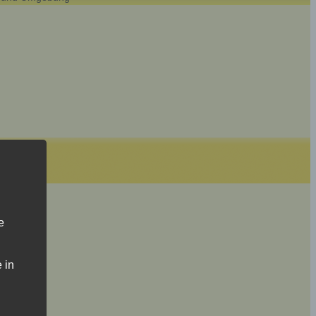
e
 in