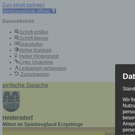
Zum Inhalt springen
Werkzeugleiste öffnen
Barrierefreiheit
Schrift größer
Schrift kleiner
Graustufen
Hoher Kontrast
Heller Hintergrund
Links Underline
Lesbarkeit verbessern
Dat
Zurücksetzen
Skip
einfache Sprache
Stand
to
content
Wir f
Nutzu
perso
Heidersdorf
beson
Anspr
Mitten im Spielzeugland Erzgebirge
perso
Rathaus