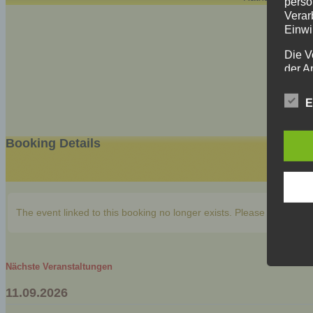
perso
Verar
Einwi
Die V
der A
Perso
und i
E
Daten
unser
uns e
Booking Details
infor
Daten
Wir h
und o
The event linked to this booking no longer exists. Please contact the
lücke
perso
Inter
aufwe
Nächste Veranstaltungen
Aus d
perso
11.09.2026
telef