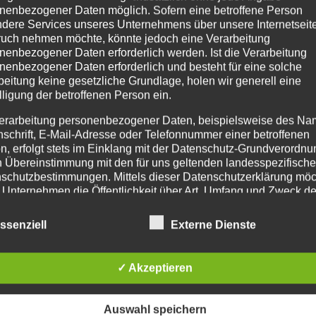
nenbezogener Daten möglich. Sofern eine betroffene Person
dere Services unseres Unternehmens über unsere Internetseite
uch nehmen möchte, könnte jedoch eine Verarbeitung
nenbezogener Daten erforderlich werden. Ist die Verarbeitung
nenbezogener Daten erforderlich und besteht für eine solche
beitung keine gesetzliche Grundlage, holen wir generell eine
lligung der betroffenen Person ein.
erarbeitung personenbezogener Daten, beispielsweise des Na
nschrift, E-Mail-Adresse oder Telefonnummer einer betroffenen
n, erfolgt stets im Einklang mit der Datenschutz-Grundverordnu
n Übereinstimmung mit den für uns geltenden landesspezifisch
schutzbestimmungen. Mittels dieser Datenschutzerklärung mö
 Unternehmen die Öffentlichkeit über Art, Umfang und Zweck de
rhobenen, genutzten und verarbeiteten personenbezogenen Da
mieren. Ferner werden betroffene Personen mittels dieser
ssenziell
Externe Dienste
schutzerklärung über die ihnen zustehenden Rechte aufgeklärt
aben als für die Verarbeitung Verantwortlicher zahlreiche techn
✓ Akzeptieren
rganisatorische Maßnahmen umgesetzt, um einen möglichst
nlosen Schutz der über diese Internetseite verarbeiteten
nenbezogenen Daten sicherzustellen. Dennoch können
Auswahl speichern
netbasierte Datenübertragungen grundsätzlich Sicherheitslücke