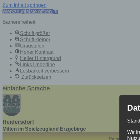
Zum Inhalt springen
Werkzeugleiste öffnen
Barrierefreiheit
Schrift größer
Schrift kleiner
Graustufen
Hoher Kontrast
Heller Hintergrund
Links Underline
Lesbarkeit verbessern
Zurücksetzen
Skip
einfache Sprache
to
content
Dat
Stand
Heidersdorf
Mitten im Spielzeugland Erzgebirge
Wir f
Nutzu
Rathaus