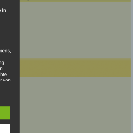
 in
mens,
ng
en
chte
r von
ten
.
ische
n