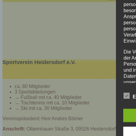
perso
beson
Anspr
perso
perso
Verar
Einwi
Die V
der A
Sportverein Heidersdorf e.V.
Perso
und i
Daten
unser
ca. 80 Mitglieder
uns e
3 Sportabteilungen
infor
E
→ Fußball mit ca. 40 Mitglieder
Daten
→ Tischtennis mit ca. 10 Mitglieder
→ Ski mit ca. 30 Mitglieder
Wir h
und o
Vereinspräsident: Herr Andres Börner
lücke
Anschrift:
Olbernhauer Straße 3, 09526 Heidersdorf
perso
Inter