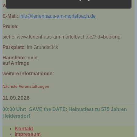
Schutz nicht gewährleistet werden kann. Aus
Webseite:
http://www.ferienhaus-am-mortelbach.de
diesem Grund steht es jeder betroffenen Person
frei, personenbezogene Daten auch auf
E-Mail:
info@ferienhaus-am-mortelbach.de
alternativen Wegen, beispielsweise telefonisch, an
Preise:
uns zu übermitteln.
siehe: www.ferienhaus-am-mortelbach.de/?id=booking
Begriffsbestimmungen
Parkplatz:
im Grundstück
Die Datenschutzerklärung beruht auf den
Begrifflichkeiten, die durch den Europäischen
Haustiere:
nein
Richtlinien- und Verordnungsgeber beim Erlass
auf Anfrage
der Datenschutz-Grundverordnung (DS-GVO)
verwendet wurden. Unsere Datenschutzerklärung
weitere Informationen:
soll sowohl für die Öffentlichkeit als auch für
unsere Kunden und Geschäftspartner einfach
Nächste Veranstaltungen
lesbar und verständlich sein. Um dies zu
11.09.2026
gewährleisten, möchten wir vorab die verwendeten
Begrifflichkeiten erläutern.
00:00 Uhr:
SAVE the DATE: Heimatfest zu 575 Jahren
Wir verwenden in dieser Datenschutzerklärung
Heidersdorf
unter anderem die folgenden Begriffe:
Kontakt
a) personenbezogene Daten
Impressum