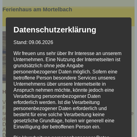
Ferienhaus am Mortelbach
Datenschutzerklärung
Stand: 09.06.2026
Wir freuen uns sehr über Ihr Interesse an unserem
Unternehmen. Eine Nutzung der Internetseiten ist
grundsätzlich ohne jede Angabe
personenbezogener Daten möglich. Sofern eine
betroffene Person besondere Services unseres
Unternehmens über unsere Internetseite in
Anspruch nehmen möchte, könnte jedoch eine
Herzlich Willkommen im
Ferienhaus am Mortelbach!
Verarbeitung personenbezogener Daten
erforderlich werden. Ist die Verarbeitung
Verbringen Sie Ihren Urlaub in unserem frisch renovierten
Ferienhaus in Heidersdorf. Erkunden Sie von hier aus das
personenbezogener Daten erforderlich und
schöne Erzgebirge oder entspannen Sie sich und lassen Sie
besteht für eine solche Verarbeitung keine
die Seele baumeln.
gesetzliche Grundlage, holen wir generell eine
Das Ferienhaus bietet Platz für drei Personen. Eine
Einwilligung der betroffenen Person ein.
Aufbettung ist auf Wunsch möglich.
Der Wohnraum im Erdgeschoss umfasst eine Essecke und