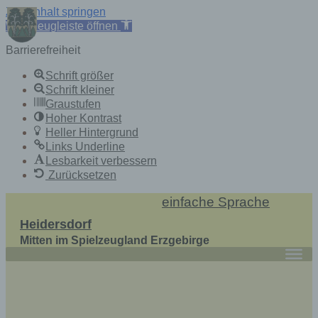
Zum Inhalt springen
Werkzeugleiste öffnen
Barrierefreiheit
Schrift größer
Schrift kleiner
Graustufen
Hoher Kontrast
Heller Hintergrund
Links Underline
Lesbarkeit verbessern
Zurücksetzen
Skip
einfache Sprache
to
Heidersdorf
content
Mitten im Spielzeugland Erzgebirge