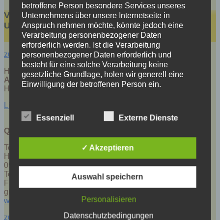
betroffene Person besondere Services unseres
Veranstaltungen Verwaltungsgemeinschaft und
Unternehmens über unsere Internetseite in
Umgebung (August)
Anspruch nehmen möchte, könnte jedoch eine
Verarbeitung personenbezogener Daten
erforderlich werden. Ist die Verarbeitung
zurück
personenbezogener Daten erforderlich und
besteht für eine solche Verarbeitung keine
Hier der aktuelle Veranstaltungskalender im Zeitraum
gesetzliche Grundlage, holen wir generell eine
August 2026
für die Verwaltungsgemeinschaft Seiffen-
Einwilligung der betroffenen Person ein.
Heidersdorf-Deutschneudorf und Umgebung.
Die Verarbeitung personenbezogener Daten,
Link zur PDF-Datei als Download
beispielsweise des Namens, der Anschrift, E-Mail-
Essenziell
Externe Dienste
Adresse oder Telefonnummer einer betroffenen
Quelle:
Person, erfolgt stets im Einklang mit der
Datenschutz-Grundverordnung und in
Touristinformation
✓ Akzeptieren
Übereinstimmung mit den für uns geltenden
Hauptstr. 73
landesspezifischen Datenschutzbestimmungen.
09548 Kurort Seiffen
Mittels dieser Datenschutzerklärung möchte unser
Tel.: 037362/8438
Auswahl speichern
Unternehmen die Öffentlichkeit über Art, Umfang
Fax: 037362/76715
und Zweck der von uns erhobenen, genutzten und
glaesser@touristinfo-seiffen.de
Personalisieren
verarbeiteten personenbezogenen Daten
www.seiffen.de
informieren. Ferner werden betroffene Personen
Datenschutzbedingungen
zurück
mittels dieser Datenschutzerklärung über die ihnen