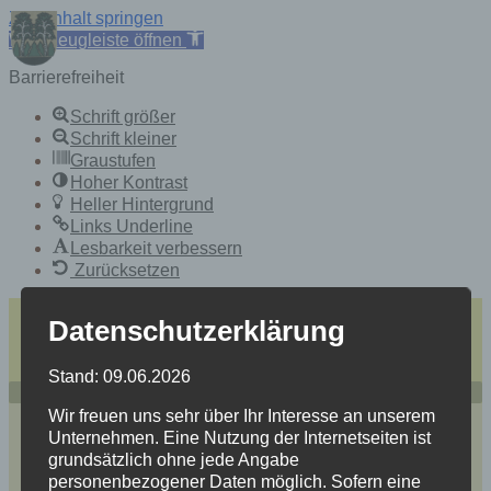
Zum Inhalt springen
Werkzeugleiste öffnen
Barrierefreiheit
Schrift größer
Schrift kleiner
Graustufen
Hoher Kontrast
Heller Hintergrund
Links Underline
Lesbarkeit verbessern
Zurücksetzen
Skip
einfache Sprache
Datenschutzerklärung
to
Heidersdorf
content
Mitten im Spielzeugland Erzgebirge
Stand: 09.06.2026
Wir freuen uns sehr über Ihr Interesse an unserem
Unternehmen. Eine Nutzung der Internetseiten ist
grundsätzlich ohne jede Angabe
personenbezogener Daten möglich. Sofern eine