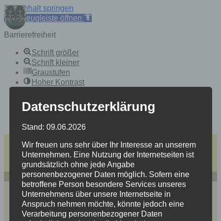
Zum Inhalt springen
Werkzeugleiste öffnen
Barrierefreiheit
Schrift größer
Schrift kleiner
Graustufen
Hoher Kontrast
Heller Hintergrund
Links Underline
Datenschutzerklärung
Lesbarkeit verbessern
Zurücksetzen
Stand: 09.06.2026
Skip
einfache Sprache
Wir freuen uns sehr über Ihr Interesse an unserem
to
Unternehmen. Eine Nutzung der Internetseiten ist
Heidersdorf
content
grundsätzlich ohne jede Angabe
Mitten im Spielzeugland Erzgebirge
personenbezogener Daten möglich. Sofern eine
betroffene Person besondere Services unseres
Unternehmens über unsere Internetseite in
Anspruch nehmen möchte, könnte jedoch eine
Verarbeitung personenbezogener Daten