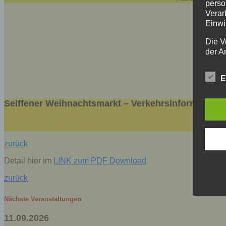
perso
Verar
Einwi
Die V
der A
Perso
und i
E
Daten
unser
uns e
Seiffener Weihnachtsmarkt – Verkehrsinformatione
infor
Daten
Wir h
zurück
und o
lücke
Detail hier im
LINK zum PDF Download
perso
zurück
Inter
aufwe
Nächste Veranstaltungen
Aus d
perso
11.09.2026
telef