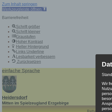
Zum Inhalt springen
Werkzeugleiste öffnen
Barrierefreiheit
Schrift größer
Schrift kleiner
Graustufen
Hoher Kontrast
Heller Hintergrund
Links Underline
Lesbarkeit verbessern
Zurücksetzen
Dat
Skip
einfache Sprache
to
Stand
content
Wir f
Nutzu
perso
Heidersdorf
beson
Mitten im Spielzeugland Erzgebirge
Anspr
perso
Rathaus