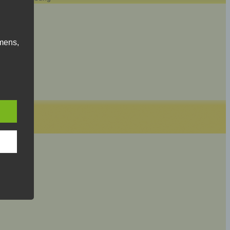
mens,
ng
en
chte
r von
ten
.
ische
n
ann.
ise