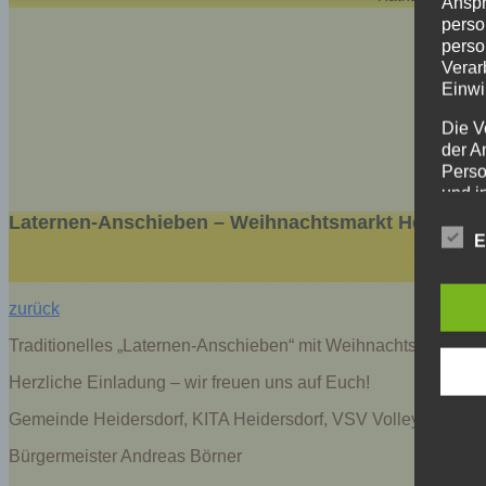
Anspr
perso
perso
Verar
Einwi
Die V
der A
Perso
und i
Daten
Laternen-Anschieben – Weihnachtsmarkt Heidersdor
unser
E
uns e
infor
Daten
zurück
Wir h
Traditionelles „Laternen-Anschieben“ mit Weihnachtsmarkt in 
und o
Herzliche Einladung – wir freuen uns auf Euch!
lücke
perso
Gemeinde Heidersdorf, KITA Heidersdorf, VSV Volleyball Heider
Inter
aufwe
Bürgermeister Andreas Börner
Aus d