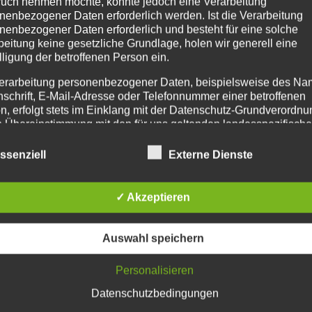
uch nehmen möchte, könnte jedoch eine Verarbeitung
nenbezogener Daten erforderlich werden. Ist die Verarbeitung
nenbezogener Daten erforderlich und besteht für eine solche
beitung keine gesetzliche Grundlage, holen wir generell eine
lligung der betroffenen Person ein.
erarbeitung personenbezogener Daten, beispielsweise des Na
nschrift, E-Mail-Adresse oder Telefonnummer einer betroffenen
n, erfolgt stets im Einklang mit der Datenschutz-Grundverordnu
n Übereinstimmung mit den für uns geltenden landesspezifisch
schutzbestimmungen. Mittels dieser Datenschutzerklärung mö
f 29. 11.2025
 Unternehmen die Öffentlichkeit über Art, Umfang und Zweck de
ssenziell
Externe Dienste
rhobenen, genutzten und verarbeiteten personenbezogenen Da
mieren. Ferner werden betroffene Personen mittels dieser
schutzerklärung über die ihnen zustehenden Rechte aufgeklärt
✓ Akzeptieren
aben als für die Verarbeitung Verantwortlicher zahlreiche techn
Heidersdorf, siehe Plakat via
PDF-Download-link hier
.
rganisatorische Maßnahmen umgesetzt, um einen möglichst
Auswahl speichern
nlosen Schutz der über diese Internetseite verarbeiteten
nenbezogenen Daten sicherzustellen. Dennoch können
sdorf e.V., PBI Parteilose Bürgerinitiative Heidersdorf e.V.
Personalisieren
netbasierte Datenübertragungen grundsätzlich Sicherheitslücke
isen, sodass ein absoluter Schutz nicht gewährleistet werden k
Datenschutzbedingungen
iesem Grund steht es jeder betroffenen Person frei,