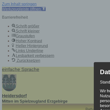
Zum Inhalt springen
Werkzeugleiste öffnen
Barrierefreiheit
Schrift größer
Schrift kleiner
Graustufen
Hoher Kontrast
Heller Hintergrund
Links Underline
Lesbarkeit verbessern
Zurücksetzen
Skip
einfache Sprache
Dat
to
content
Stand
Wir f
Heidersdorf
Nutzu
perso
Mitten im Spielzeugland Erzgebirge
beson
Rathaus