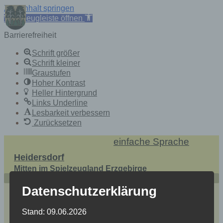
Zum Inhalt springen
Werkzeugleiste öffnen
Barrierefreiheit
Schrift größer
Schrift kleiner
Graustufen
Hoher Kontrast
Heller Hintergrund
Links Underline
Lesbarkeit verbessern
Zurücksetzen
Skip
einfache Sprache
to
Heidersdorf
content
Mitten im Spielzeugland Erzgebirge
Datenschutzerklärung
Stand: 09.06.2026