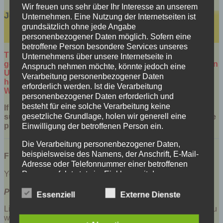
Wir freuen uns sehr über Ihr Interesse an unserem
Join Us
Unternehmen. Eine Nutzung der Internetseiten ist
grundsätzlich ohne jede Angabe
personenbezogener Daten möglich. Sofern eine
betroffene Person besondere Services unseres
This page and the content has been automatically
Unternehmens über unsere Internetseite in
generated for you to give you a basic idea of how a „Join
Anspruch nehmen möchte, könnte jedoch eine
Us“ page should look like. You can customize this page
Verarbeitung personenbezogener Daten
however you like it by editing this page from your
erforderlich werden. Ist die Verarbeitung
WordPress page editor.
personenbezogener Daten erforderlich und
besteht für eine solche Verarbeitung keine
If you end up changing the URL of this page then make
gesetzliche Grundlage, holen wir generell eine
sure to update the URL value in the settings menu of the
plugin.
Einwilligung der betroffenen Person ein.
Die Verarbeitung personenbezogener Daten,
beispielsweise des Namens, der Anschrift, E-Mail-
Free Membership
Adresse oder Telefonnummer einer betroffenen
Person, erfolgt stets im Einklang mit der
You get unlimited access to free membership content
Datenschutz-Grundverordnung und in
Price: Free!
Übereinstimmung mit den für uns geltenden
Essenziell
Externe Dienste
landesspezifischen Datenschutzbestimmungen.
Link the following image to go to the Registration Page if you
Mittels dieser Datenschutzerklärung möchte unser
want your visitors to be able to create a free membership