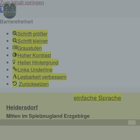
Zum Inhalt springen
Werkzeugleiste
öffnen
Barrierefreiheit
Schrift größer
Schrift kleiner
Graustufen
Hoher Kontrast
Heller Hintergrund
Links Underline
Lesbarkeit verbessern
Zurücksetzen
Skip
einfache Sprache
to
Heidersdorf
content
Mitten im Spielzeugland Erzgebirge