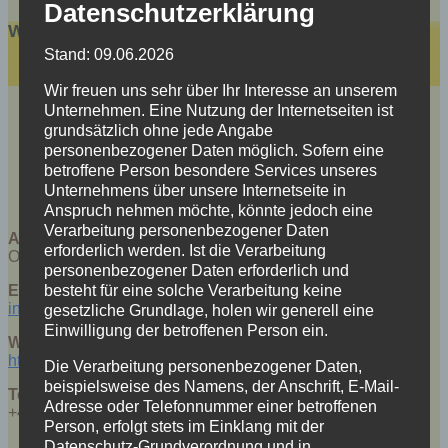
Datenschutzerklärung
Werbung Fischer
Stand: 09.06.2026
Wir freuen uns sehr über Ihr Interesse an unserem
Unternehmen. Eine Nutzung der Internetseiten ist
grundsätzlich ohne jede Angabe
personenbezogener Daten möglich. Sofern eine
betroffene Person besondere Services unseres
Unternehmens über unsere Internetseite in
Anspruch nehmen möchte, könnte jedoch eine
Verarbeitung personenbezogener Daten
Adresse:
erforderlich werden. Ist die Verarbeitung
Olbernhauer Straße 4, 09526 Heidersdorf
personenbezogener Daten erforderlich und
besteht für eine solche Verarbeitung keine
E-Mail:
info@werbung-fischer.de
gesetzliche Grundlage, holen wir generell eine
Einwilligung der betroffenen Person ein.
Webseite:
http://www.werbung-fischer.de
Die Verarbeitung personenbezogener Daten,
beispielsweise des Namens, der Anschrift, E-Mail-
Telefon:
Adresse oder Telefonnummer einer betroffenen
+49 (0) 37361 146 46
Person, erfolgt stets im Einklang mit der
Datenschutz-Grundverordnung und in