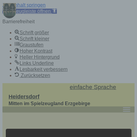
Zum Inhalt springen
Werkzeugleiste öffnen
Barrierefreiheit
Schrift größer
Schrift kleiner
Graustufen
Hoher Kontrast
Heller Hintergrund
Links Underline
Lesbarkeit verbessern
Zurücksetzen
Skip
einfache Sprache
to
Heidersdorf
content
Mitten im Spielzeugland Erzgebirge