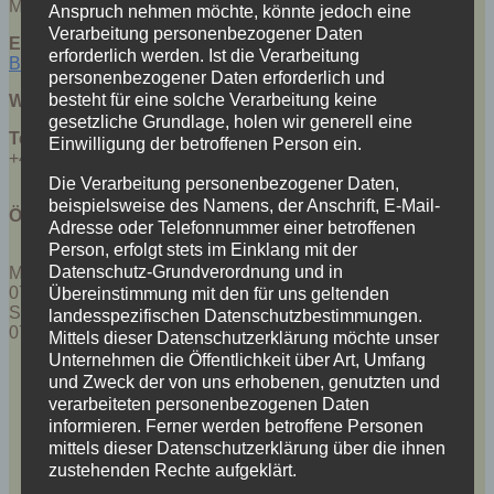
Mortelbachstraße 12, 09526 Heidersdorf
Anspruch nehmen möchte, könnte jedoch eine
Verarbeitung personenbezogener Daten
E-Mail:
erforderlich werden. Ist die Verarbeitung
Baeckerei-Schellenberger@t-online.de
personenbezogener Daten erforderlich und
besteht für eine solche Verarbeitung keine
Webseite:
gesetzliche Grundlage, holen wir generell eine
Telefon:
Einwilligung der betroffenen Person ein.
+49 (0)37361 4362
Die Verarbeitung personenbezogener Daten,
beispielsweise des Namens, der Anschrift, E-Mail-
Öffnungszeiten:
Adresse oder Telefonnummer einer betroffenen
Person, erfolgt stets im Einklang mit der
Datenschutz-Grundverordnung und in
Montag - Freitag
07:00 - 17:00 Uhr
Übereinstimmung mit den für uns geltenden
Samstag
landesspezifischen Datenschutzbestimmungen.
07:00 - 11:00 Uhr
Mittels dieser Datenschutzerklärung möchte unser
Unternehmen die Öffentlichkeit über Art, Umfang
und Zweck der von uns erhobenen, genutzten und
verarbeiteten personenbezogenen Daten
informieren. Ferner werden betroffene Personen
mittels dieser Datenschutzerklärung über die ihnen
Familienunternehmen
Gottfried Schellenberger
zustehenden Rechte aufgeklärt.
Firmenhauptsitz Heidersdorf