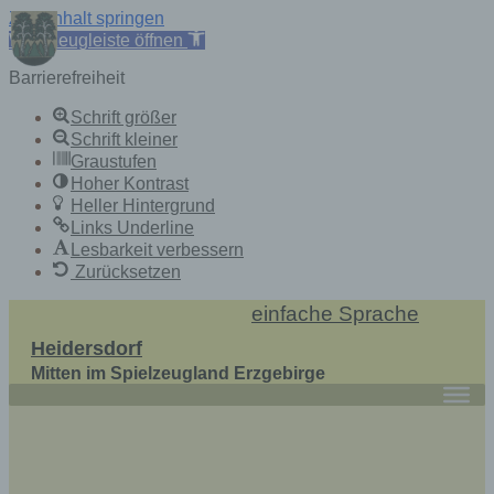
Zum Inhalt springen
Werkzeugleiste öffnen
Barrierefreiheit
Schrift größer
Schrift kleiner
Graustufen
Hoher Kontrast
Heller Hintergrund
Links Underline
Lesbarkeit verbessern
Zurücksetzen
Skip
einfache Sprache
to
Heidersdorf
content
Mitten im Spielzeugland Erzgebirge