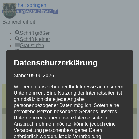
Zum Inhalt springen
Werkzeugleiste öffnen
Barrierefreiheit
Schrift größer
Schrift kleiner
Graustufen
Hoher Kontrast
Heller Hintergrund
Datenschutzerklärung
Links Underline
Lesbarkeit verbessern
Stand: 09.06.2026
Zurücksetzen
Wir freuen uns sehr über Ihr Interesse an unserem
Skip
einfache Sprache
to
Unternehmen. Eine Nutzung der Internetseiten ist
Heidersdorf
content
grundsätzlich ohne jede Angabe
Mitten im Spielzeugland Erzgebirge
personenbezogener Daten möglich. Sofern eine
betroffene Person besondere Services unseres
Unternehmens über unsere Internetseite in
Anspruch nehmen möchte, könnte jedoch eine
Verarbeitung personenbezogener Daten
erforderlich werden. Ist die Verarbeitung